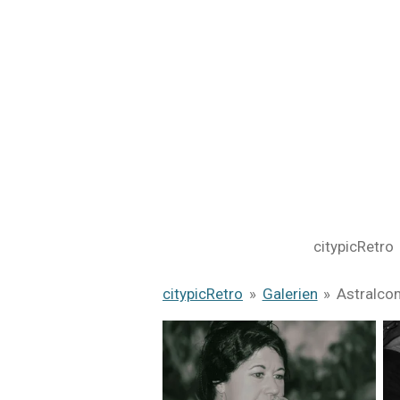
Zum
Hauptinhalt
springen
citypicRetro
citypicRetro
»
Galerien
»
Astralco