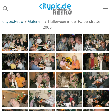
Zum
Hauptinhalt
springen
citypicRetro
»
Galerien
»
Halloween in der Färberstraße
2005