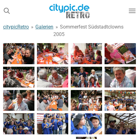
Zum
Hauptinhalt
springen
citypicRetro
»
Galerien
»
Sommerfest Südstadtclowns
2005