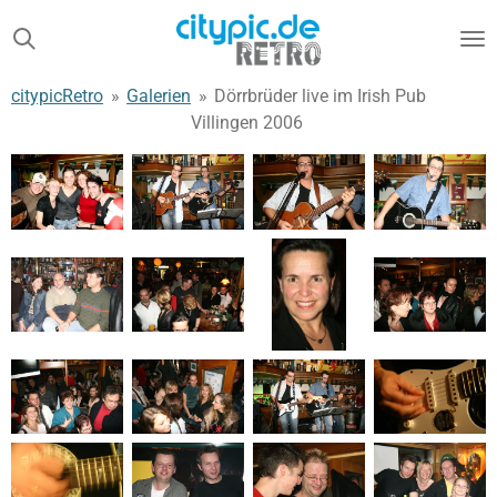
Zum
Hauptinhalt
springen
citypicRetro
»
Galerien
»
Dörrbrüder live im Irish Pub
Villingen 2006