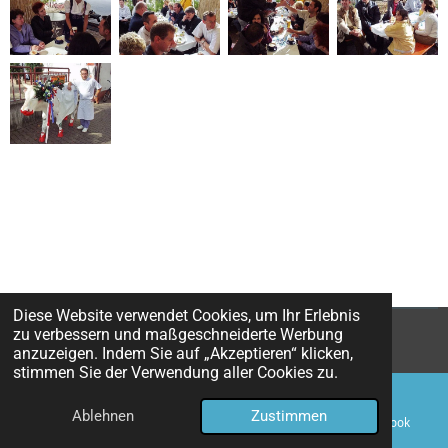
Diese Website verwendet Cookies, um Ihr Erlebnis
zu verbessern und maßgeschneiderte Werbung
© 2025 - 2026 citypicRetro
anzuzeigen. Indem Sie auf „Akzeptieren“ klicken,
stimmen Sie der Verwendung aller Cookies zu.
Ablehnen
Zustimmen
E-Mail
Telefon
Karte
Facebook