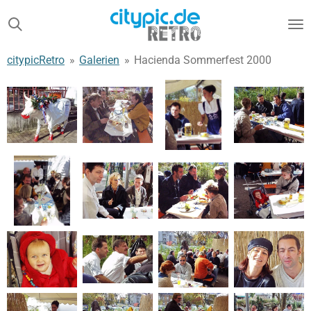
Zum
Hauptinhalt
springen
citypicRetro
»
Galerien
»
Hacienda Sommerfest 2000