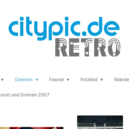
Galerien
Fasnet
fritzbild
Wande
onst und Drinnen 2007