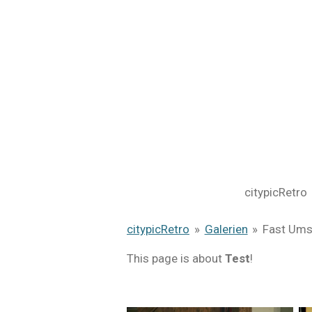
Zum
Hauptinhalt
springen
citypicRetro
citypicRetro
»
Galerien
»
Fast Ums
This page is about
Test
!